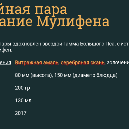
йная пара
ание Мулифена
пары вдохновлен звездой Гамма Большого Пса, с ис
ифен.
нения
Витражная эмаль
,
серебряная скань
, золочени
80 мм (высота), 150 мм (диаметр блюдца)
200 гр
130 мл
2017