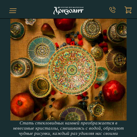
Shop
Stained-
Main
glass
tableware
Workshop
Goblets
Shop
Glasses
Стать стекловидных камней преображается в
Kovsh
невесомые кристаллы, смешиваясь с водой, образуют
Art
чудные рисунки, каждый раз удивляя нас своими
Coffee